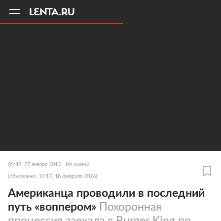
11
A
05:42, 27 января 2013
Из жизни
(обновлено: 10:17, 18 февраля 2026)
Американца проводили в последний
путь «воппером»
Похоронная
процессия заехала в Burger King по