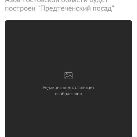
построен "Предтеченский посад"