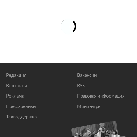
Редакция
Вакансии
Контакты
RSS
Реклама
Правовая информация
Пресс-релизы
Мини-игры
Техподдержка