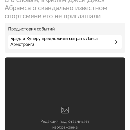
Абрамса о скандально известном
спортсмене его не приглашали
Предыстория событий
Брэдли Куперу предложили сыграть Лэнса
Армстронга