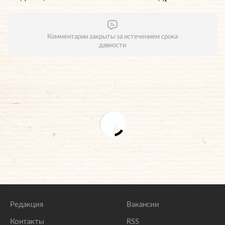
Комментарии закрыты за истечением срока
давности
Редакция
Вакансии
Контакты
RSS