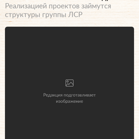
Реализацией проектов займутся
структуры группы ЛСР