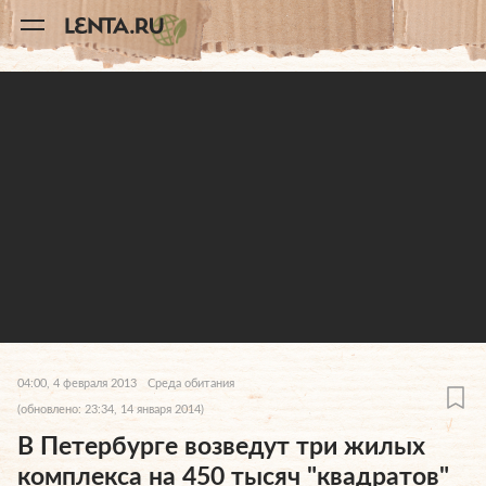
11
A
04:00, 4 февраля 2013
Среда обитания
(обновлено: 23:34, 14 января 2014)
В Петербурге возведут три жилых
комплекса на 450 тысяч "квадратов"