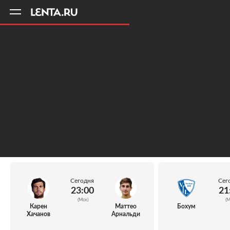
11
A
Сегодня
Сег
23:00
21
(Мск)
(М
Карен
Маттео
Бохум
Хачанов
Арнальди