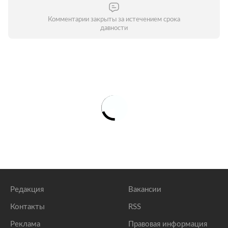
Комментарии закрыты за истечением срока
давности
Редакция
Вакансии
Контакты
RSS
Реклама
Правовая информация