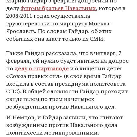
Марию Гайдар 5 февраля допросили по
делу
фирмы братьев Навальных
, которая в
2008-2011 годах осуществляла
грузоперевозки по маршруту Москва-
Ярославль. По словам Гайдар, об этих
событиях она знает только из СМИ.
Также Гайдар рассказала, что в четверг, 7
февраля, ей нужно будет явиться на допрос
по
делу о спиртзаводе
и о хищении денег
«Союза правых сил» (в свое время Гайдар
входила в состав президиума политсовета
СПС). В общей сложности Гайдар проходит
свидетелем по трем из четырех
возбужденных против Навального дел.
И Немцов, и Гайдар заявили, что считают
возбужденные против Навального дела
политически мотивированными.