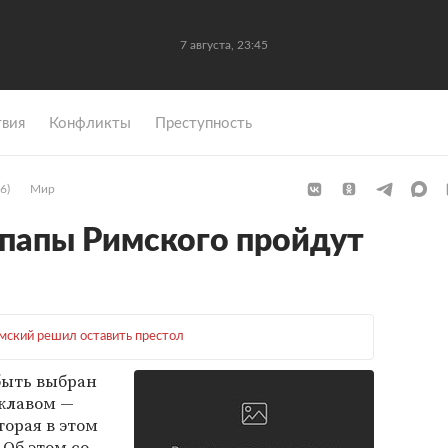
7 августа, 23:45
вия
Конфликты
Преступность
6)
Мир
папы Римского пройдут
мский решил оставить престол
быть выбран
клавом —
торая в этом
 Об этом со