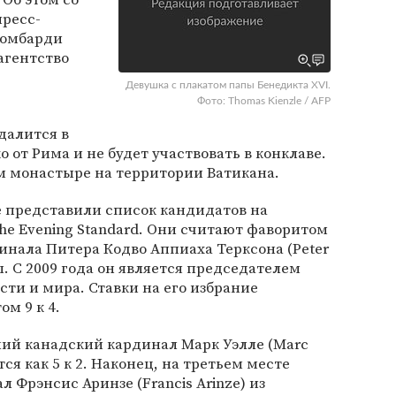
пресс-
Ломбарди
 агентство
Девушка с плакатом папы Бенедикта XVI.
Фото: Thomas Kienzle / AFP
далится в
от Рима и не будет участвовать в конклаве.
м монастыре на территории Ватикана.
 представили список кандидатов на
he Evening Standard. Они считают фаворитом
инала Питера Кодво Аппиаха Терксона (Peter
ы. С 2009 года он является председателем
сти и мира. Ставки на его избрание
м 9 к 4.
ний канадский кардинал Марк Уэлле (Marc
ся как 5 к 2. Наконец, на третьем месте
 Фрэнсис Аринзе (Francis Arinze) из