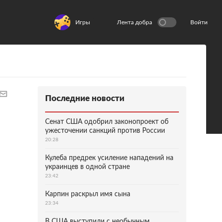
Игры
Лента добра
Войти
Последние новости
Сенат США одобрил законопроект об
ужесточении санкций против России
20:28
Кулеба предрек усиление нападений на
украинцев в одной стране
23:42
Карпин раскрыл имя сына
23:34
В США выступили с необычным