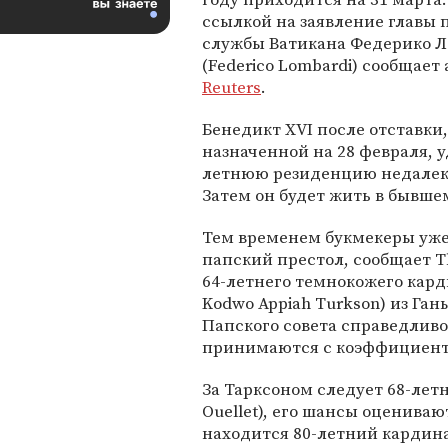
ссылкой на заявление главы 
службы Ватикана Федерико 
(Federico Lombardi) сообщает
Reuters
.
Бенедикт XVI после отставки,
назначенной на 28 февраля, у
летнюю резиденцию недалеко 
Затем он будет жить в бывше
Тем временем букмекеры уже
папский престол, сообщает T
64-летнего темнокожего кард
Kodwo Appiah Turkson) из Ган
Папского совета справедливо
принимаются с коэффициенто
За Тарксоном следует 68-лет
Ouellet), его шансы оценивают
находится 80-летний кардинал