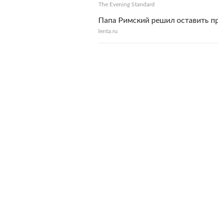
The Evening Standard
Папа Римский решил оставить п
lenta.ru