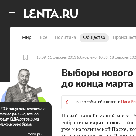
11
A
Мир
Все
Политика
Общество
Происшест
18:09, 11 февраля 2013
(обновлено: 10:33, 18 февраля 202
Выборы нового 
до конца марта
Начало событий в новости
Папа Ри
СССР запустил человека в
Новый папа Римский может 
космос раньше, чем по
всему США разрешили
собранием кардиналов — кон
межрасовые браки
уже к католической Пасхе, ко
году приходится на 31 марта.