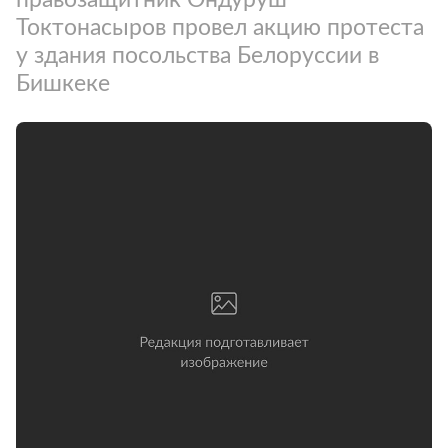
Токтонасыров провел акцию протеста
у здания посольства Белоруссии в
Бишкеке