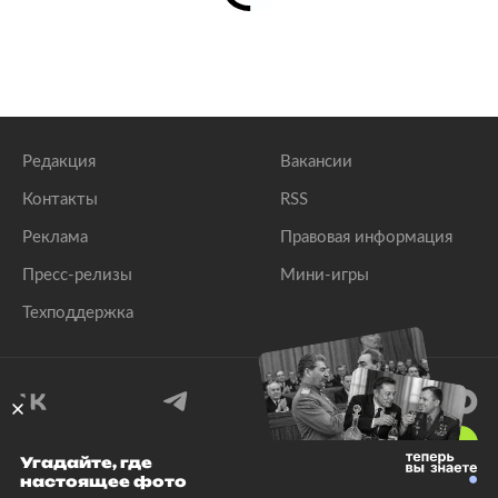
Редакция
Вакансии
Контакты
RSS
Реклама
Правовая информация
Пресс-релизы
Мини-игры
Техподдержка
18
+
Угадайте, где
настоящее фото
© 1999–2026 Все права защищены.
ООО «Лента.Ру»