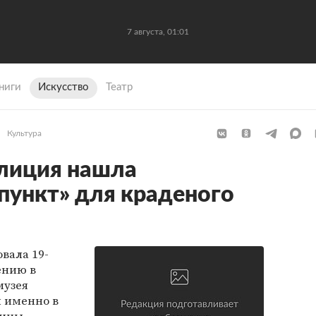
7 августа, 01:01
ниги
Искусство
Театр
Культура
олиция нашла
пункт» для краденого
вала 19-
ению в
музея
ы именно в