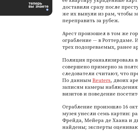
ее квартиру украденные кар
доставили сразу после прест
же их вынули из рам, чтобы з
переправить за рубеж.
Арест произошел в том же гор
ограбление — в Роттердаме. И
трех подозреваемых, ранее 
Полиция проанализировала в
совершено примерно за полт
следователи считают, что п
По данным
Reuters
, двоих а
записям камеры наблюдения:
визитов и поведение посетит
Ограбление произошло 16 октя
музея унесли семь картин: р
Фрейда, Мейера де Хаана и д
найдены; эксперты оцениваю