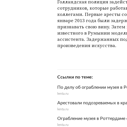
Голландская полиция задейст
сотрудников, которые работ
коллегами. Первые аресты со
январе 2013 года были задер
признавать свою вину. Затем
известного в Румынии модель
ассистента. Задержанных по
произведения искусства.
Ссылки по теме
По делу об ограблении музея в
lenta.ru
Арестовали подозреваемых в кр
lenta.ru
Ограбление музея в Роттердаме 
lenta.ru