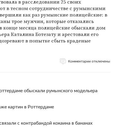
вовала в расследовании 25 своих
ают в тесном сотрудничестве с румынскими
вершили как раз румынские полицейские: в
жаны трое мужчин, которые отказались
 в конце месяца полицейские обыскали дом
ера Каталина Ботезату и арестовали его
дозревают в попытке сбыть краденые
Комментарии отключены
 Роттердаме обыскали румынского модельера
аже картин в Роттердаме
связали с контрабандой кокаина в бананах