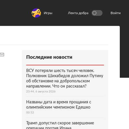
Игры
Лента добра
Войти
Последние новости
ВСУ потеряли шесть тысяч человек.
Полковник Шихабидов доложил Путину
об обстановке на добропольском
направлении. Что он рассказал?
23:44, 6 августа 2026
Названы дата и время прощания с
олимпийским чемпионом Едешко
00:52
Трамп допустил скорое завершение
операции против Ирана