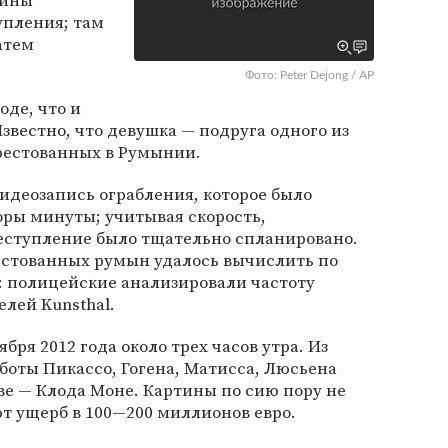
тины
упления; там
атем
Фото: Peter Dejong / AP
оде, что и
звестно, что девушка — подруга одного из
арестованных в Румынии.
идеозапись ограбления, которое было
оры минуты; учитывая скорость,
реступление было тщательно спланировано.
рестованных румын удалось вычислить по
 полицейские анализировали частоту
елей Kunsthal.
бря 2012 года около трех часов утра. Из
аботы Пикассо, Гогена, Матисса, Люсьена
ве — Клода Моне. Картины по сию пору не
т ущерб в 100—200 миллионов евро.