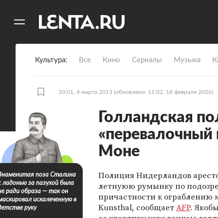
11
A
Культура
Все
Кино
Сериалы
Музыка
К
20:01, 4 марта 2013
(обновлено: 11:02, 18 февраля 2026)
Голландская п
«перевалочный 
Моне
Полиция Нидерландов аресто
Знаменитая поза Сталина
с ладонью за пазухой была
летнуюю румынку по подозр
не ради образа — так он
причастности к ограблению 
маскировал искалеченную в
Kunsthal, сообщает
AFP
. Якоб
детстве руку