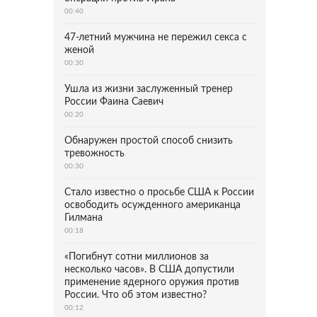
00:40
47-летний мужчина не пережил секса с
женой
00:30
Ушла из жизни заслуженный тренер
России Фаина Саевич
00:20
Обнаружен простой способ снизить
тревожность
00:30
Стало известно о просьбе США к России
освободить осужденного американца
Гилмана
00:18
«Погибнут сотни миллионов за
несколько часов». В США допустили
применение ядерного оружия против
России. Что об этом известно?
00:12