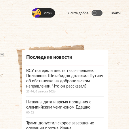
Игры
Лента добра
Войти
Последние новости
ВСУ потеряли шесть тысяч человек.
Полковник Шихабидов доложил Путину
об обстановке на добропольском
направлении. Что он рассказал?
23:44, 6 августа 2026
Названы дата и время прощания с
олимпийским чемпионом Едешко
00:52
Трамп допустил скорое завершение
операции против Ирана