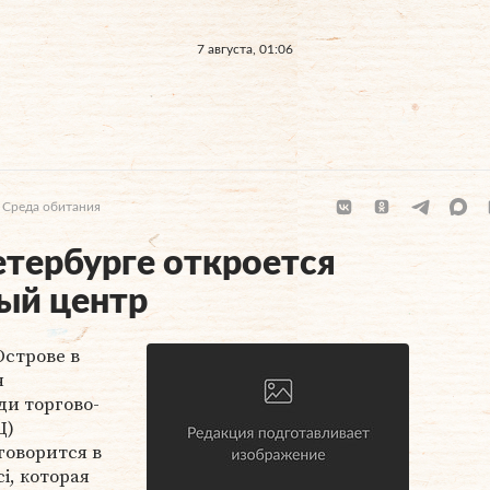
7 августа, 01:06
Среда обитания
етербурге откроется
ый центр
Острове в
я
ди торгово-
Ц)
говорится в
i, которая