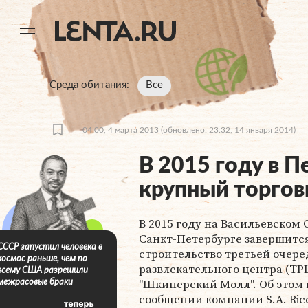
11
A
Среда обитания
Все
04:00, 4 марта 2013
(обновлено: 23:32, 14 января 2014)
В 2015 году в П
крупный торгов
В 2015 году на Васильевском 
Санкт-Петербурге завершитс
СССР запустил человека в
строительство третьей очере
космос раньше, чем по
развлекательного центра (ТР
всему США разрешили
"Шкиперский Молл". Об этом 
межрасовые браки
сообщении компании S.A. Ricc