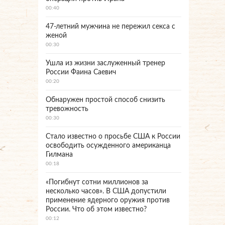
00:40
47-летний мужчина не пережил секса с
женой
00:30
Ушла из жизни заслуженный тренер
России Фаина Саевич
00:20
Обнаружен простой способ снизить
тревожность
00:30
Стало известно о просьбе США к России
освободить осужденного американца
Гилмана
00:18
«Погибнут сотни миллионов за
несколько часов». В США допустили
применение ядерного оружия против
России. Что об этом известно?
00:12