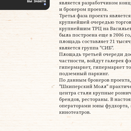
является разработчиком кон
и брокером проекта.
Третья фаза проекта является
крупнейшей очередью торгов
крупнейшим ТРЦ на Васильев
была построена еще в 2006 год
площадь составляет 21 тысяч
является группа "СИБ".
Площадь третьей очереди дост
частности, войдут галерея 
гипермаркет, гипермаркет то
подземный паркинг.
По данным брокеров проекта
"Шкиперский Молл" практиче
центра стали крупные розни
брендов, рестораны. В насто
операторами зоны фудкорта, 
кинотеатров.