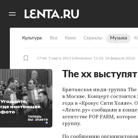
11
A
Культура
Все
Кино
Сериалы
Музыка
К
17:00, 5 марта 2013
(обновлено: 11:03, 18 февраля 2026)
The xx выступят
Британская инди-группа The
в Москве. Концерт состоится 
Угадайте,
года в «Крокус Сити Холле». 
где настоящее
«Ленте.ру» сообщили в конц
фото
агентстве POP FARM, которое
группу.
По сообщению организаторов,