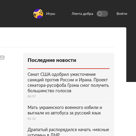
Игры
Лента добра
Войти
Последние новости
Сенат США одобрил ужесточение
санкций против России и Ирана. Проект
сенатора-русофоба Грэма смог получить
большинство голосов
00:57
Мать украинского военного избили и
выгнали из автобуса за русский язык
01:12
Драпатый распорядился начать «мясные
штурмы» в ДНР