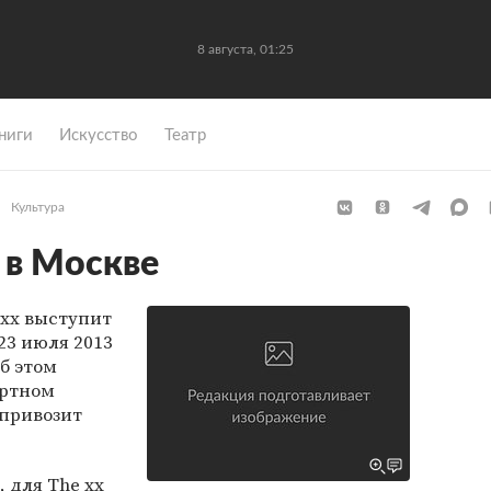
8 августа, 01:25
ниги
Искусство
Театр
Культура
 в Москве
 xx выступит
23 июля 2013
Об этом
ертном
 привозит
 для The xx