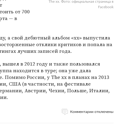
The xx. Фото: официальная страница в
т
Facebook
тоить от 700
рта — в
оду, а свой дебютный альбом «xx» выпустила
 восторженные отклики критиков и попала на
тингах лучших записей года.
 вышел в 2012 году и также пользовался
руппа находится в туре; она уже дала
 Помимо России, у The xx в планах на 2013
ии, США (в частности, на фестивале
 Германии, Австрии, Чехии, Польше, Италии,
ии.
Комментарии отключены