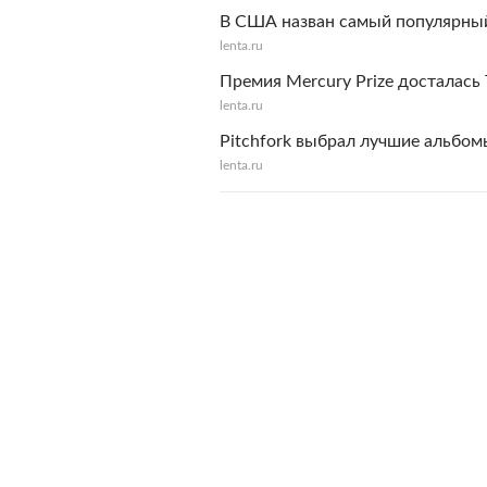
В США назван самый популярный
lenta.ru
Премия Mercury Prize досталась
lenta.ru
Pitchfork выбрал лучшие альбом
lenta.ru