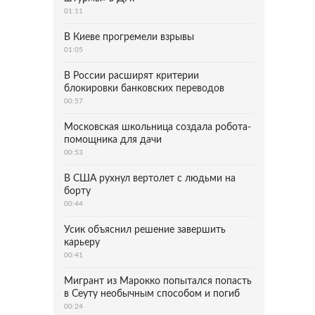
01:11
В Киеве прогремели взрывы
01:05
В России расширят критерии
блокировки банковских переводов
00:57
Московская школьница создала робота-
помощника для дачи
00:53
В США рухнул вертолет с людьми на
борту
00:44
Усик объяснил решение завершить
карьеру
00:41
Мигрант из Марокко попытался попасть
в Сеуту необычным способом и погиб
00:24