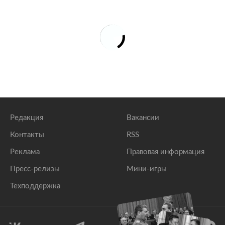
Редакция
Вакансии
Контакты
RSS
Реклама
Правовая информация
Пресс-релизы
Мини-игры
Техподдержка