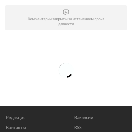
Комментарии закрыты за истечением срока
давности
Редакция
Вакансии
Контакты
RSS