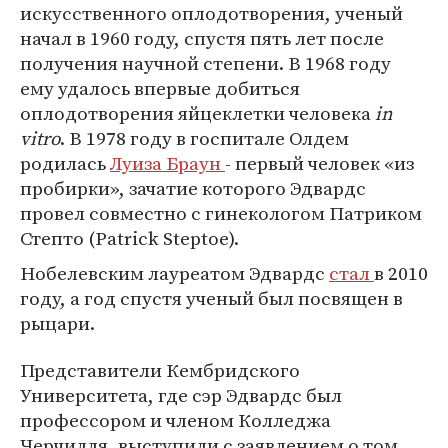
искусственного оплодотворения, ученый
начал в 1960 году, спустя пять лет после
получения научной степени. В 1968 году
ему удалось впервые добиться
оплодотворения яйцеклетки человека
in
vitro
. В 1978 году в госпитале Олдем
родилась
Луиза Браун
- первый человек «из
пробирки», зачатие которого Эдвардс
провел совместно с гинекологом Патриком
Степто (Patrick Steptoe).
Нобелевским лауреатом Эдвардс
стал
в 2010
году, а год спустя ученый был посвящен в
рыцари.
Представители Кембридского
Университета, где сэр Эдвардс был
профессором и членом Колледжа
Черчилля, выступили с заявлением о том,