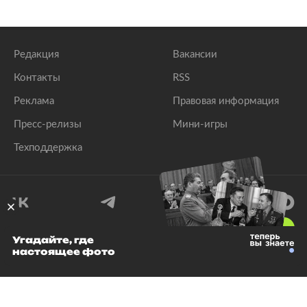
Редакция
Вакансии
Контакты
RSS
Реклама
Правовая информация
Пресс-релизы
Мини-игры
Техподдержка
18
+
Угадайте, где
настоящее фото
© 1999–2026 Все права защищены.
ООО «Лента.Ру»
Лента добра
деактивирована. Добро