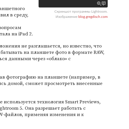
аншетного
Скриншот программы Lightroom.
ил в среду,
Изображение
blog.gregdisch.com
вопросам
ала на iPad 2.
жения не разглашается, но известно, что
рабатывать на планшете фото в формате RAW,
ься данными через «облако» с
вав фотографию на планшете (например, в
шись домой, сможет просмотреть внесенные
 используется технология Smart Previews,
ghtroom 5. Она разрешает работать с
-файлов, применяя изменения и к