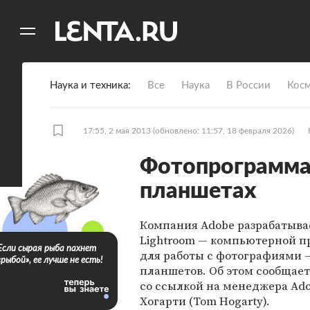
11
A
Наука и техника
Все
Наука
В России
Кос
17:55, 2 мая 2013
(обновлено: 11:57, 18 февраля 2026)
Фотопрограмма 
планшетах
Компания Adobe разрабатыва
Lightroom — компьютерной 
Если сырая рыба пахнет
для работы с фотографиями 
«рыбой», ее лучше не есть!
планшетов. Об этом сообщае
со ссылкой на менеджера Ad
Хогарти (Tom Hogarty).