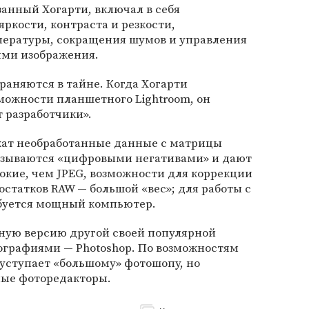
анный Хогарти, включал в себя
ркости, контраста и резкости,
пературы, сокращения шумов и управления
ями изображения.
аняются в тайне. Когда Хогарти
можности планшетного Lightroom, он
т разработчики».
жат необработанные данные с матрицы
азываются «цифровыми негативами» и дают
окие, чем JPEG, возможности для коррекции
остатков RAW — большой «вес»; для работы с
буется мощный компьютер.
ую версию другой своей популярной
ографиями — Photoshop. По возможностям
уступает «большому» фотошопу, но
ные фоторедакторы.