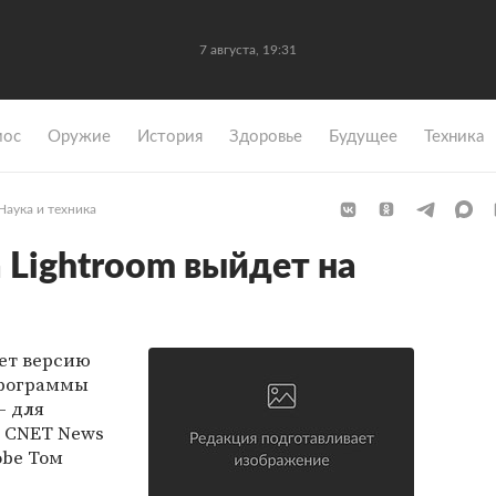
7 августа, 19:31
мос
Оружие
История
Здоровье
Будущее
Техника
Наука и техника
Lightroom выйдет на
ет версию
программы
— для
т CNET News
obe Том