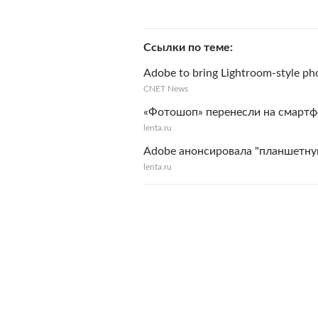
Ссылки по теме
Adobe to bring Lightroom-style pho
CNET News
«Фотошоп» перенесли на смарт
lenta.ru
Adobe анонсировала "планшетну
lenta.ru