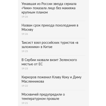
Уехавшая из России звезда сериала
«Чики» показала лицо без макияжа
крупным планом
19:26
Назван срок прихода похолодания в
Москву
19:26
Таксист взял российских туристов «в
заложники» в Китае
19:25
В Сербии назвали визит Зеленского
местью от ЕС
19:23
Киркоров поженил Клаву Коку и Диму
Масленникова
19:22
Москвичей предупредили о
температурном провале
19:21