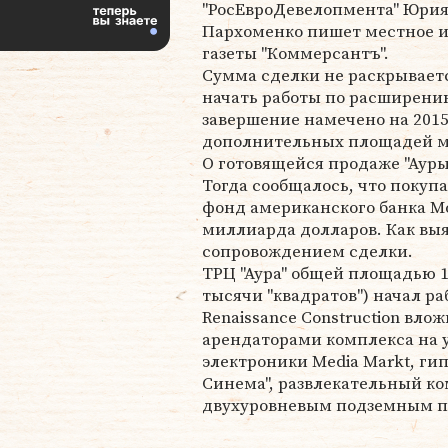
"РосЕвроДевелопмента" Юри
Пархоменко пишет местное 
газеты "Коммерсантъ".
Сумма сделки не раскрываетс
начать работы по расширению
завершение намечено на 2015
дополнительных площадей м
О готовящейся продаже "Ауры
Тогда сообщалось, что поку
фонд американского банка Mor
миллиарда долларов. Как вы
сопровождением сделки.
ТРЦ "Аура" общей площадью 1
тысячи "квадратов") начал раб
Renaissance Construction вло
арендаторами комплекса на 
электроники Media Markt, ги
Синема", развлекательный ко
двухуровневым подземным п