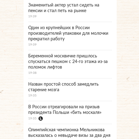
Знаменитый актер устал сидеть на
пенсии и стал петь на рынке
19:09
Один из крупнейших в России
производителей упаковки для молочки
прекратил работу
19:09
Беременной москвичке пришлось
спускаться пешком с 24-го этажа из-за
поломок лифтов
19:08
Назван простой способ замедлить
старение мозга
19:05
В России отреагировали на призыв
президента Польши «бить москаля»
19:05
Олимпийская чемпионка Мельникова
высказалась о невыдаче визы за два дня