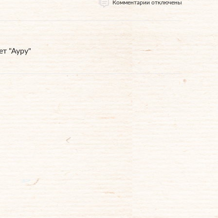
Комментарии отключены
т "Ауру"