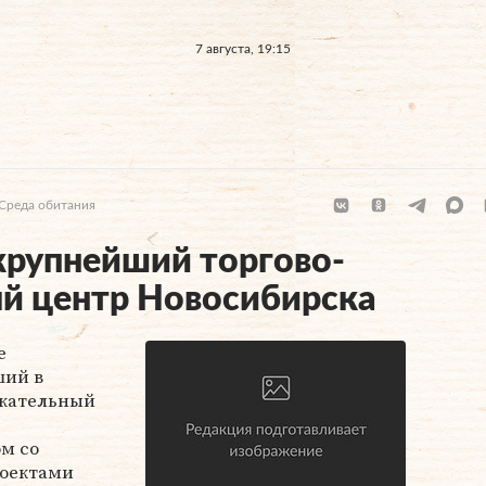
7 августа, 19:15
Среда обитания
крупнейший торгово-
й центр Новосибирска
e
ший в
екательный
ом со
роектами