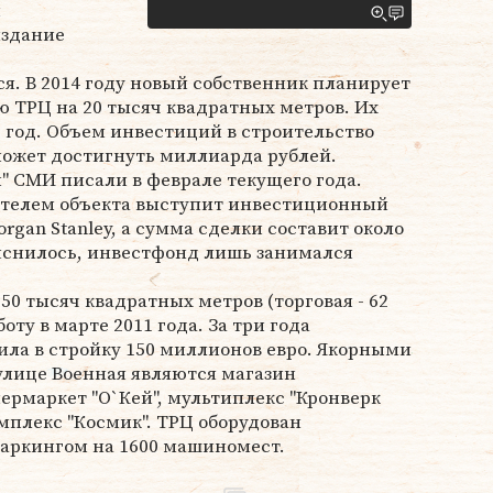
я
издание
я. В 2014 году новый собственник планирует
 ТРЦ на 20 тысяч квадратных метров. Их
 год. Объем инвестиций в строительство
ожет достигнуть миллиарда рублей.
" СМИ писали в феврале текущего года.
пателем объекта выступит инвестиционный
gan Stanley, а сумма сделки составит около
яснилось, инвестфонд лишь занимался
50 тысяч квадратных метров (торговая - 62
оту в марте 2011 года. За три года
жила в стройку 150 миллионов евро. Якорными
улице Военная являются магазин
пермаркет "О`Кей", мультиплекс "Кронверк
мплекс "Космик". ТРЦ оборудован
аркингом на 1600 машиномест.