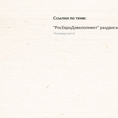
Ссылки по теме
"РосЕвроДевелопмент" раздвигае
"Коммерсантъ"