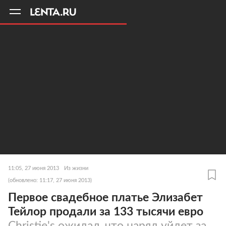
11
A
11:05, 27 июня 2013
Из жизни
(обновлено: 11:17, 27 июня 2013)
Первое свадебное платье Элизабет
Тейлор продали за 133 тысячи евро
Christie's ожидал, что наряд уйдет за