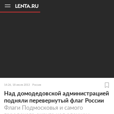
11
A
14:26, 18 июля 2013
Россия
Над домодедовской администрацией
подняли перевернутый флаг России
Флаги Подмосковья и самого