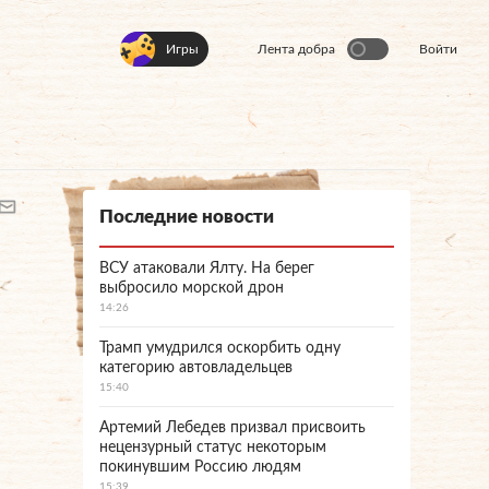
Игры
Лента добра
Войти
Последние новости
ВСУ атаковали Ялту. На берег
выбросило морской дрон
14:26
Трамп умудрился оскорбить одну
категорию автовладельцев
15:40
Артемий Лебедев призвал присвоить
нецензурный статус некоторым
покинувшим Россию людям
15:39