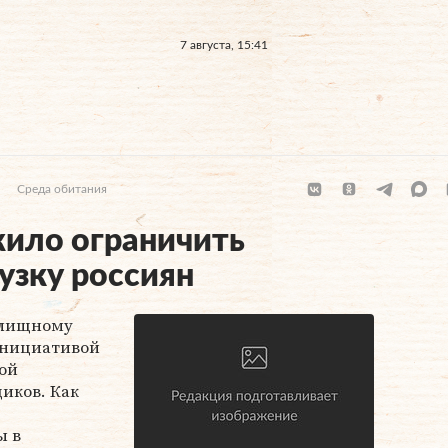
7 августа, 15:41
Среда обитания
ло ограничить
узку россиян
илищному
инициативой
ой
иков. Как
ы в