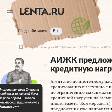
11
A
Среда обитания
Все
04:00, 16 августа 2013
(обновлено: 20:22, 14 января 2014)
АИЖК предложи
кредитную нагр
Агентство по ипотечному ж
кредитованию выступило с 
Знаменитая поза Сталина
по ограничению максимальн
с ладонью за пазухой была
кредитной нагрузки на заемщ
не ради образа — так он
пишет газета "Коммерсантъ",
маскировал искалеченную в
детстве руку
предложения уже направлен