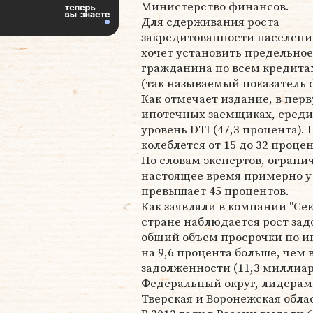
Министерство финансов.
Для сдерживания роста
закредитованности населен
хочет установить предельно
гражданина по всем кредитам
(так называемый показатель de
Как отмечает издание, в пер
ипотечных заемщиках, среди
уровень DTI (47,3 процента)
колеблется от 15 до 32 процен
По словам экспертов, ограни
настоящее время примерно у
превышает 45 процентов.
Как заявляли в компании "Се
стране наблюдается рост за
общий объем просрочки по ип
на 9,6 процента больше, чем 
задолженности (11,3 миллиа
Федеральный округ, лидерами
Тверская и Воронежская обла