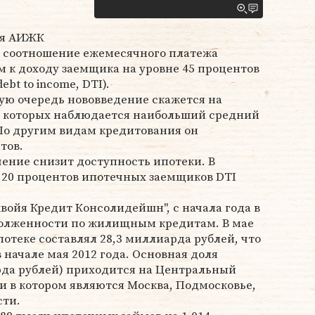
ия АИЖК
е соотношение ежемесячного платежа
 к доходу заемщика на уровне 45 процентов
bt to income, DTI).
вую очередь нововведение скажется на
 которых наблюдается наибольший средний
. По другим видам кредитования он
тов.
чение снизит доступность ипотеки. В
 20 процентов ипотечных заемщиков DTI
квойя Кредит Консолидейшн", с начала года в
долженности по жилищным кредитам. В мае
отеке составлял 28,3 миллиарда рублей, что
в начале мая 2012 года. Основная доля
рда рублей) приходится на Центральный
 в котором являются Москва, Подмосковье,
сти.