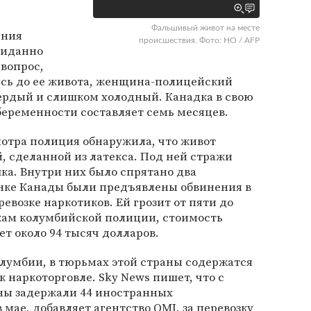
Фальшивый живот на месте
ения
происшествия. Фото: HO / AFP
жиданно
 вопрос,
ись до ее живота, женщина-полицейский
вердый и слишком холодный. Канадка в свою
 беременности составляет семь месяцев.
мотра полиция обнаружила, что живот
 сделанной из латекса. Под ней стражи
ка. Внутри них было спрятано два
нке Канады были предъявлены обвинения в
евозке наркотиков. Ей грозит от пяти до
кам колумбийской полиции, стоимость
ет около 94 тысяч долларов.
лумбии, в тюрьмах этой страны содержатся
 наркоторговле. Sky News пишет, что с
аны задержали 44 иностранных
в мае, добавляет агентство QMI, за перевозку