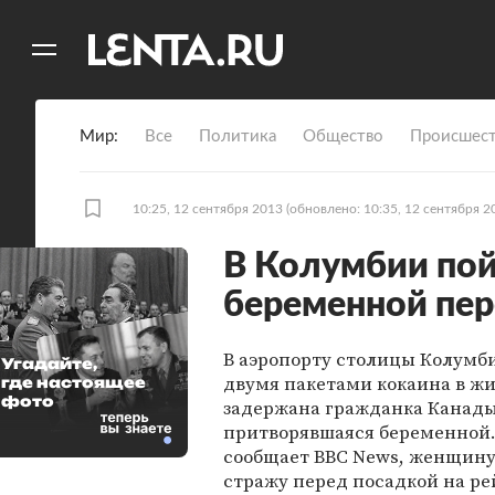
11
A
Мир
Все
Политика
Общество
Происшест
10:25, 12 сентября 2013
(обновлено: 10:35, 12 сентября 2
В Колумбии по
беременной пер
В аэропорту столицы Колумби
Угадайте,
двумя пакетами кокаина в ж
где настоящее
фото
задержана гражданка Канады
притворявшаяся беременной.
сообщает BBC News, женщину
стражу перед посадкой на ре