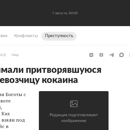
7 августа, 00:00
вия
Конфликты
Преступность
013)
Мир
ймали притворявшуюся
евозчицу кокаина
и Боготы с
ивоте
,
 Как
 взяли под
йс в