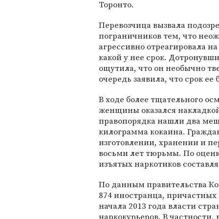
Торонто.
Перевозчица вызвала подозр
пограничников тем, что нео
агрессивно отреагировала на
какой у нее срок. Дотронувш
ощутила, что он необычно т
очередь заявила, что срок ее
В ходе более тщательного ос
женщины оказался накладкой,
правопорядка нашли два меш
килограмма кокаина. Гражда
изготовлении, хранении и пер
восьми лет тюрьмы. По оцен
изъятых наркотиков составля
По данным правительства Ко
874 иностранца, причастных к
начала 2013 года власти стр
наркокурьеров. В частности, 