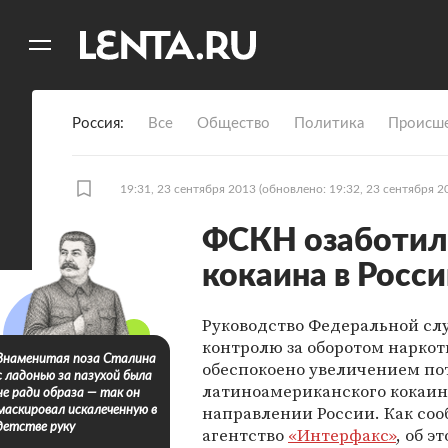
11
A
Россия
Все
Общество
Политика
Происше
19:31, 23 сентября 2013
(обновлено: 19:32, 23 сентября 2
ФСКН озаботил
кокаина в Росс
Руководство Федеральной сл
контролю за оборотом наркот
Знаменитая поза Сталина
обеспокоено увеличением по
с ладонью за пазухой была
латиноамериканского кокаин
не ради образа — так он
направлении России. Как со
маскировал искалеченную в
детстве руку
агентство
«Интерфакс»
, об э