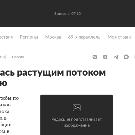
8 августа, 07:10
ствия
Регионы
Москва
69-я параллель
Моя страна
013)
Россия
ась растущим потоком
ию
ужбы по
иков
тока
а в
общает
том в