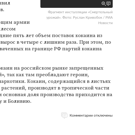
явил
в.
Фрагмент инсталляции «Смертельный
урожай». Фото: Руслан Кривобок / РИА
ующим армии
Новости
илесом
дние пять лет объем поставок кокаина из
вырос в четыре с лишним раза. При этом, по
хваченных на границе РФ партий кокаина
кокаин на российском рынке запрещенных
», так как там преобладают героин,
наркотики. Кокаин, содержащийся в листьях
 растений, производят в тропической части
 основная доля производства приходится на
у и Боливию.
Комментарии отключены