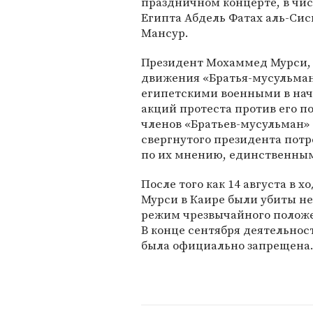
праздничном концерте, в чи
Египта Абдель Фатах аль-Си
Мансур.
Президент Мохаммед Мурси,
движения «Братья-мусульмане
египетскими военными в нач
акций протеста против его п
членов «Братьев-мусульман» 
свергнутого президента потр
по их мнению, единственным
После того как 14 августа в 
Мурси в Каире были убиты не
режим чрезвычайного положе
В конце сентября деятельнос
была официально запрещена