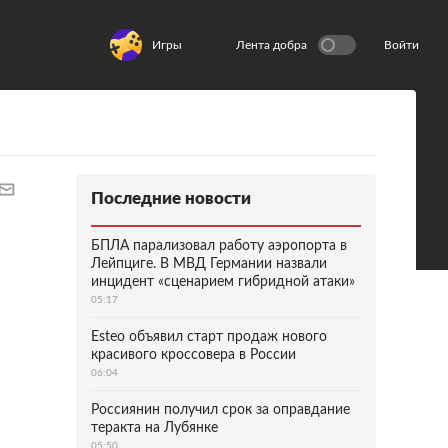
Игры
Лента добра
Войти
Последние новости
БПЛА парализовал работу аэропорта в
Лейпциге. В МВД Германии назвали
инцидент «сценарием гибридной атаки»
05:17
Esteo объявил старт продаж нового
красивого кроссовера в России
06:04
Россиянин получил срок за оправдание
теракта на Лубянке
05:50