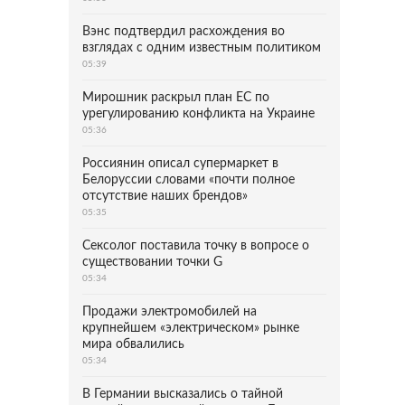
Вэнс подтвердил расхождения во
взглядах с одним известным политиком
05:39
Мирошник раскрыл план ЕС по
урегулированию конфликта на Украине
05:36
Россиянин описал супермаркет в
Белоруссии словами «почти полное
отсутствие наших брендов»
05:35
Сексолог поставила точку в вопросе о
существовании точки G
05:34
Продажи электромобилей на
крупнейшем «электрическом» рынке
мира обвалились
05:34
В Германии высказались о тайной