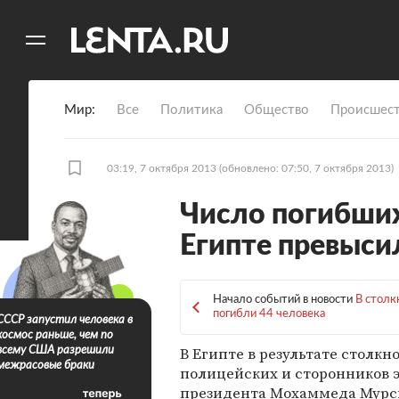
11
A
Мир
Все
Политика
Общество
Происшест
03:19, 7 октября 2013
(обновлено: 07:50, 7 октября 2013)
Число погибших
Египте превыси
Начало событий в новости
В столк
погибли 44 человека
СССР запустил человека в
космос раньше, чем по
В Египте в результате столкн
всему США разрешили
межрасовые браки
полицейских и сторонников э
президента Мохаммеда Мурси