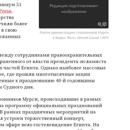
нимум 51
Press
.
ерства
учили более
 в свою
Разгон демонстрации сторонников Мурси
ержанных
в Каире. Фото: Ahmed Gamel / AFP
 между сотрудниками правоохранительных
траненного от власти президента-исламиста
ых частей Египта. Однако наиболее массовые
ре, где прошли многотысячные акции
енные к празднованию 40-й годовщины
 Судного дня.
ронников Мурси, происходившие в разных
 на программу официальных празднований
. В рамках праздничных мероприятий на
ыл устроен торжественный концерт,
м эфире вело гостелевидение Египта. На