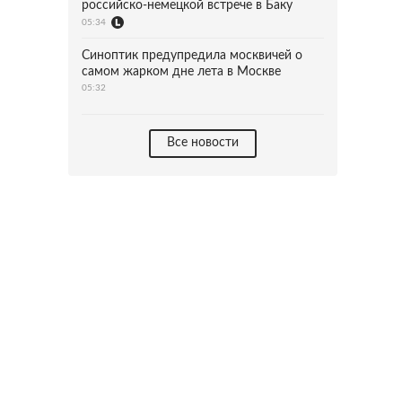
российско-немецкой встрече в Баку
05:34
Синоптик предупредила москвичей о
самом жарком дне лета в Москве
05:32
Все новости