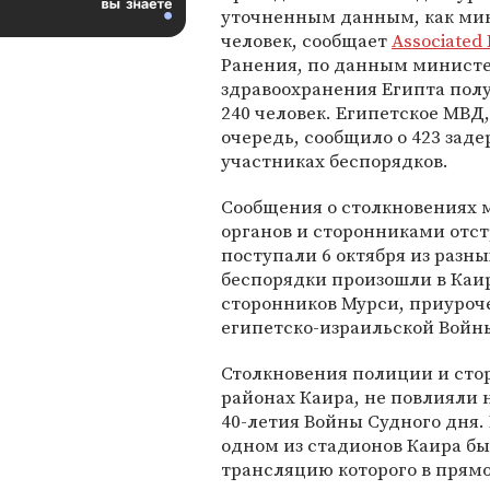
уточненным данным, как ми
человек, сообщает
Associated 
Ранения, по данным минист
здравоохранения Египта пол
240 человек. Египетское МВД,
очередь, сообщило о 423 зад
участниках беспорядков.
Сообщения о столкновениях
органов и сторонниками отс
поступали 6 октября из разн
беспорядки произошли в Каи
сторонников Мурси, приуроч
египетско-израильской Войны
Столкновения полиции и сто
районах Каира, не повлияли
40-летия Войны Судного дня
одном из стадионов Каира б
трансляцию которого в прямо