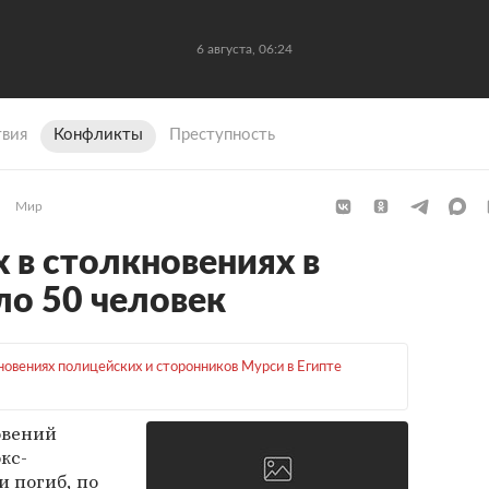
6 августа, 06:24
вия
Конфликты
Преступность
Мир
 в столкновениях в
ло 50 человек
новениях полицейских и сторонников Мурси в Египте
овений
кс-
 погиб, по