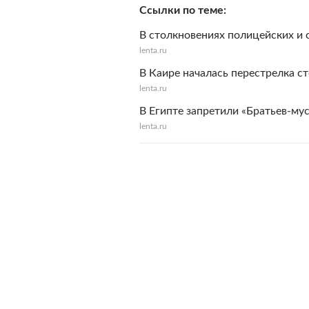
Ссылки по теме
В столкновениях полицейских и 
lenta.ru
В Каире началась перестрелка с
lenta.ru
В Египте запретили «Братьев-му
lenta.ru