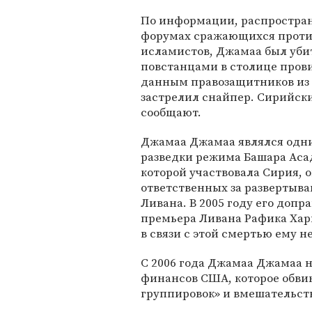
По информации, распростра
форумах сражающихся прот
исламистов, Джамаа был убит
повстанцами в столице провин
данным правозащитников из Sy
застрелил снайпер. Сирийск
сообщают.
Джамаа Джамаа являлся одни
разведки режима Башара Асад
которой участвовала Сирия, 
ответственных за развертыв
Ливана. В 2005 году его допр
премьера Ливана Рафика Хар
в связи с этой смертью ему н
С 2006 года Джамаа Джамаа 
финансов США, которое обви
группировок» и вмешательств