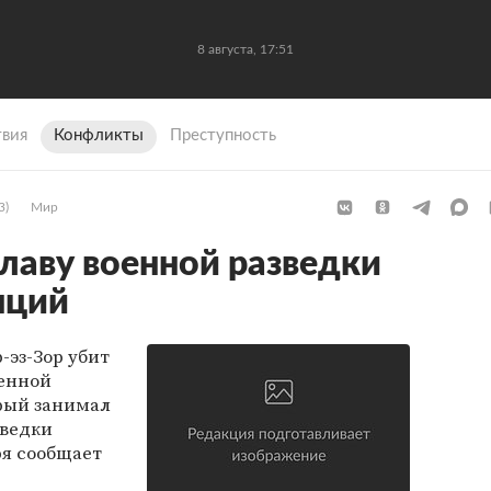
8 августа, 17:51
вия
Конфликты
Преступность
3)
Мир
главу военной разведки
нций
эз-Зор убит
енной
рый занимал
зведки
ря сообщает