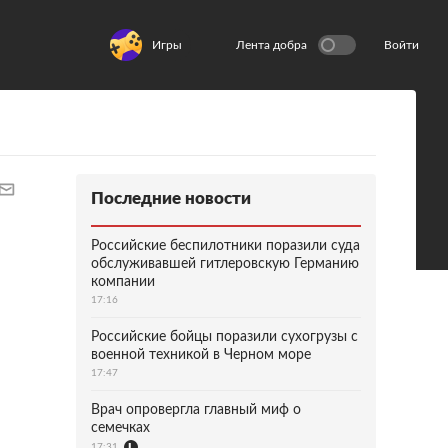
Игры
Лента добра
Войти
Последние новости
Российские беспилотники поразили суда
обслуживавшей гитлеровскую Германию
компании
17:16
Российские бойцы поразили сухогрузы с
военной техникой в Черном море
17:47
Врач опровергла главный миф о
семечках
17:31