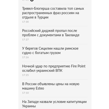
Тревел-блогерша составила топ самых
распространенных фраз россиян на
отдыхе в Турции
17:30
Российский диджей пропал после
проблем с документами в Таиланде
17:27
У берегов Сицилии нашли римское
судно с богатым грузом
17:26
Ночной удар по предприятию Fire Point
ослабил украинский ВПК
17:25
В России объявлены цены на новую
машину Esteo
17:10
На Западе назвали условие капитуляции
Украины