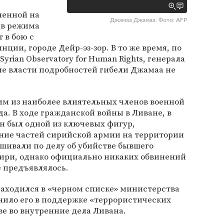
ненной на
Джамаа Джамаа. Фото: AFP
ив режима
 в бою с
ции, городе Дейр-эз-зор. В то же время, по
rian Observatory for Human Rights, генерала
ие власти подробностей гибели Джамаа не
м из наиболее влиятельных членов военной
а. В ходе гражданской войны в Ливане, в
он был одной из ключевых фигур,
ание частей сирийской армии на территории
ашивали по делу об убийстве бывшего
ири, однако официально никаких обвинений
е предъявлялось.
находился в «черном списке» министерства
нило его в поддержке «террористических
е во внутренние дела Ливана.