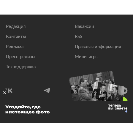
Редакция
Вакансии
Контакты
RSS
Реклама
Правовая информация
Пресс-релизы
Мини-игры
Техподдержка
18
+
Угадайте, где
настоящее фото
© 1999–2026 Все права защищены.
ООО «Лента.Ру»
Лента добра