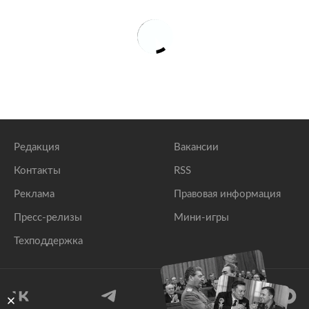
Редакция
Вакансии
Контакты
RSS
Реклама
Правовая информация
Пресс-релизы
Мини-игры
Техподдержка