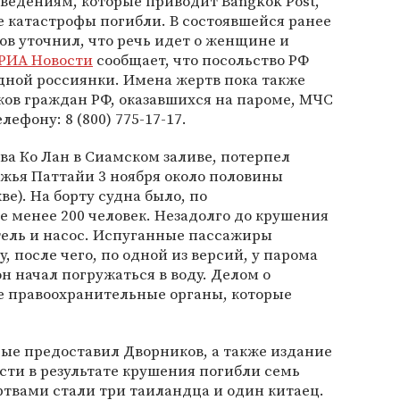
ведениям, которые приводит Bangkok Post,
те катастрофы погибли. В состоявшейся ранее
ов уточнил, что речь идет о женщине и
РИА Новости
сообщает, что посольство РФ
дной россиянки. Имена жертв пока также
ов граждан РФ, оказавшихся на пароме, МЧС
ефону: 8 (800) 775-17-17.
ва Ко Лан в Сиамском заливе, потерпел
жья Паттайи 3 ноября около половины
ве). На борту судна было, по
 менее 200 человек. Незадолго до крушения
тель и насос. Испуганные пассажиры
 после чего, по одной из версий, у парома
н начал погружаться в воду. Делом о
е правоохранительные органы, которые
ые предоставил Дворников, а также издание
ости в результате крушения погибли семь
твами стали три таиландца и один китаец.