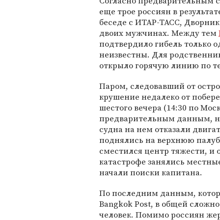
Согласно предварительным с
еще трое россиян в результа
беседе с ИТАР-ТАСС, Дворник
двоих мужчинах. Между тем
подтвердило гибель только о
неизвестны. Для родственник
открыло горячую линию по тел
Паром, следовавший от остро
крушение недалеко от побере
шестого вечера (14:30 по Моск
предварительным данным, не
судна на нем отказали двига
поднялись на верхнюю палубу,
сместился центр тяжести, и о
катастрофе занялись местны
начали поиски капитана.
По последним данным, котор
Bangkok Post, в общей сложн
человек. Помимо россиян жер