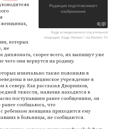
руководителя
кого
я
х женщинах,
Кадр из видеозаписи спасательной
операции. Кадр: Reuters / via Reuters TV
ин, которых
, не
м дипломата, скорее всего, их выпишут уже
ле чего они вернутся на родину.
оторых изначально также положили в
ереведены в медицинское учреждение в
 к северу. Как рассказал Дворников,
едней тяжести, мальчик находится в
ласно поступавшим ранее сообщениям, он
 ранее сообщалось, что
 с ребенком женщина приходится ему
павших в больницы, не сообщаются.