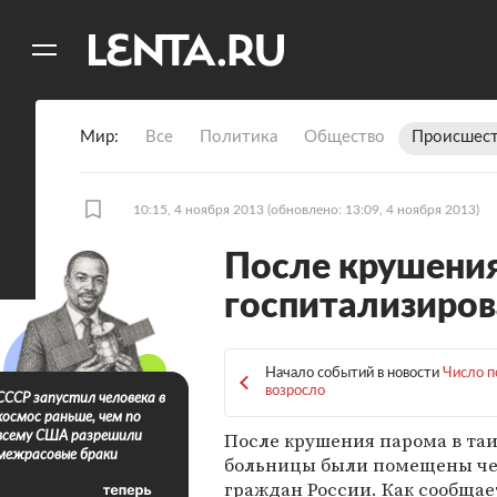
11
A
Мир
Все
Политика
Общество
Происшест
10:15, 4 ноября 2013
(обновлено: 13:09, 4 ноября 2013)
После крушения
госпитализиров
Начало событий в новости
Число п
возросло
СССР запустил человека в
космос раньше, чем по
После крушения парома в та
всему США разрешили
межрасовые браки
больницы были помещены че
граждан России. Как сообща