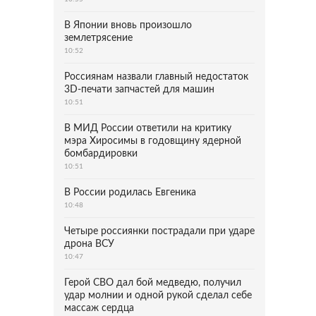
В Японии вновь произошло
землетрясение
10:52
Россиянам назвали главный недостаток
3D-печати запчастей для машин
10:51
В МИД России ответили на критику
мэра Хиросимы в годовщину ядерной
бомбардировки
10:51
В России родилась Евгеника
10:48
Четыре россиянки пострадали при ударе
дрона ВСУ
10:47
Герой СВО дал бой медведю, получил
удар молнии и одной рукой сделал себе
массаж сердца