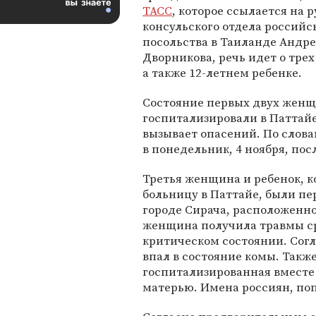
ТАСС
, которое ссылается на 
консульского отдела российс
посольства в Таиланде Андре
Дворникова, речь идет о тре
а также 12-летнем ребенке.
Состояние первых двух женщ
госпитализировали в Паттайе
вызывает опасений. По слова
в понедельник, 4 ноября, пос
Третья женщина и ребенок, к
больницу в Паттайе, были п
городе Сирача, расположенном
женщина получила травмы ср
критическом состоянии. Сог
впал в состояние комы. Также
госпитализированная вместе
матерью. Имена россиян, по