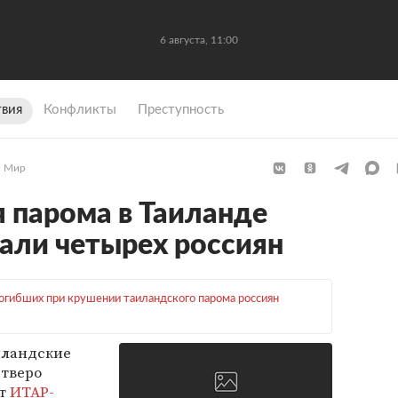
6 августа, 11:00
вия
Конфликты
Преступность
Мир
 парома в Таиланде
али четырех россиян
огибших при крушении таиландского парома россиян
иландские
тверо
ет
ИТАР-