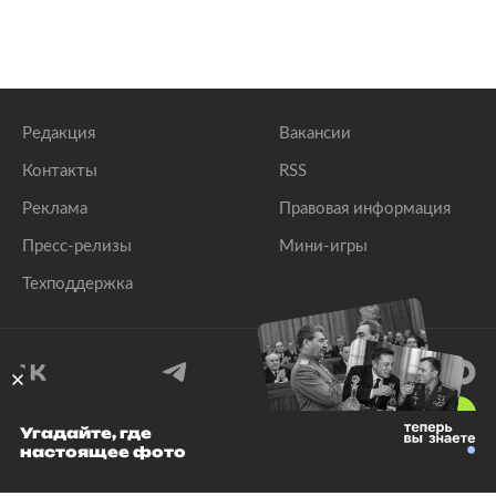
Редакция
Вакансии
Контакты
RSS
Реклама
Правовая информация
Пресс-релизы
Мини-игры
Техподдержка
18
+
Угадайте, где
настоящее фото
© 1999–2026 Все права защищены.
ООО «Лента.Ру»