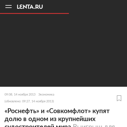
11
A
09:08, 14 ноября 2013
Экономика
(обновлено: 09:27, 14 ноября 2013)
«Роснефть» и «Совкомфлот» купят
долю в одном из крупнейших
судостроителей мира
Выигрыш для