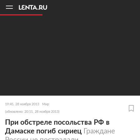
11
A
19:45, 28 ноября 2013
Мир
(обновлено: 20:11, 28 ноября 2013)
При обстреле посольства РФ в
Дамаске погиб сириец
Граждане
России не пострадали