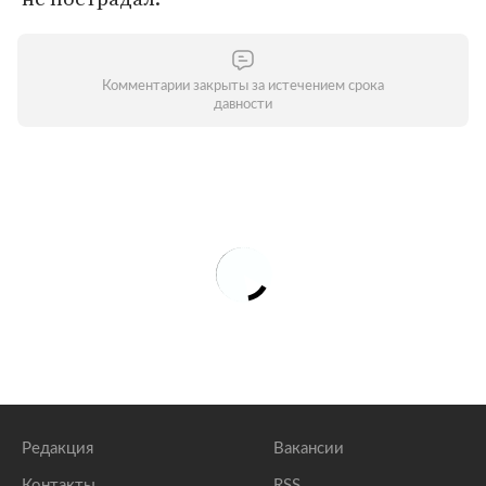
Комментарии закрыты за истечением срока
давности
Редакция
Вакансии
Контакты
RSS