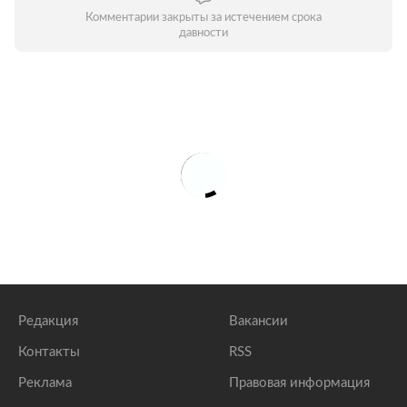
Комментарии закрыты за истечением срока
давности
Редакция
Вакансии
Контакты
RSS
Реклама
Правовая информация