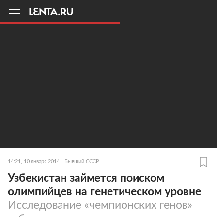
11
A
14:21, 10 января 2014
Бывший СССР
Узбекистан займется поиском
олимпийцев на генетическом уровне
Исследование «чемпионских генов»