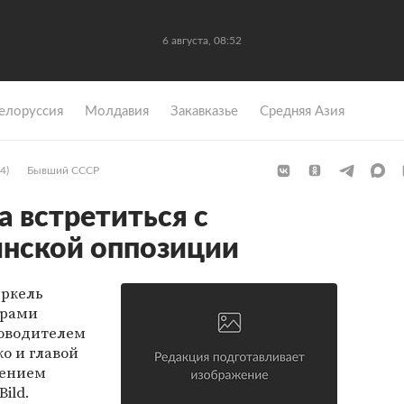
6 августа, 08:52
елоруссия
Молдавия
Закавказье
Средняя Азия
4)
Бывший СССР
 встретиться с
инской оппозиции
еркель
ерами
ководителем
о и главой
сением
ild.