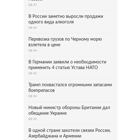
08:47
В России заметно выросли продажи
одного вида алкоголя
08:46
Перевозка грузов по Черному морю
взлетела в цене
08:44
В Германии заявили о необходимости
применить 4 статью Устава НАТО
08:42
Трамп похвастался огромными запасами
боеприпасов
08:34
Новый министр обороны Британии дал
обещание Украине
08:32
В одной стране захотели связки России,
Азербайджана и Армении