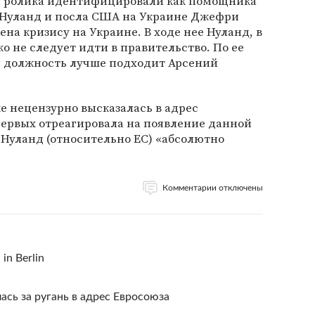
ры ролика идентифицировали как помощника
Нуланд и посла США на Украине Джефри
на кризису на Украине. В ходе нее Нуланд, в
ко не следует идти в правительство. По ее
 должность лучше подходит Арсений
 нецензурно высказалась в адрес
первых отреагировала на появление данной
 Нуланд (относительно ЕС) «абсолютно
Комментарии отключены
 in Berlin
сь за ругань в адрес Евросоюза