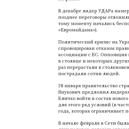
В декабре лидер УДАРа намер
позднее переговоры отложили
тому моменту начались беспо
«Евромайдана»).
Политический кризис на Укра
спровоцирован отказом прав
ассоциации с ЕС. Оппозиция 
в столице и некоторых други
раз перерастали в столкнове
пострадали сотни людей.
28 января правительство стр
Янукович предложил лидера
Кличко войти в состав новог
для этого ряд условий (в час
года, которая ограничивает 
В начале февраля в Сети был