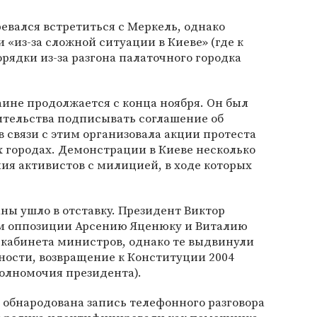
евался встретиться с Меркель, однако
 «из-за сложной ситуации в Киеве» (где к
рядки из-за разгона палаточного городка
ине продолжается с конца ноября. Он был
ительства подписывать соглашение об
в связи с этим организовала акции протеста
х городах. Демонстрации в Киеве несколько
ния активистов с милицией, в ходе которых
аны ушло в отставку. Президент Виктор
м оппозиции Арсению Яценюку и Виталию
о кабинета министров, однако те выдвинули
тности, возвращение к Конституции 2004
полномочия президента).
а обнародована запись телефонного разговора