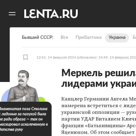
11
A
Бывший СССР
Все
Прибалтика
Украина
Б
12:41, 14 февраля 2014
(обновлено: 14:49, 14 февраля 201
Меркель решила
лидерами укра
Канцлер Германии Ангела М
намерена встретиться с лид
Знаменитая поза Сталина
украинской оппозиции — ру
с ладонью за пазухой была
партии УДАР Виталием Кличк
не ради образа — так он
фракции «Батькивщины» Ар
маскировал искалеченную в
детстве руку
Яценюком. Об этом сообщает B