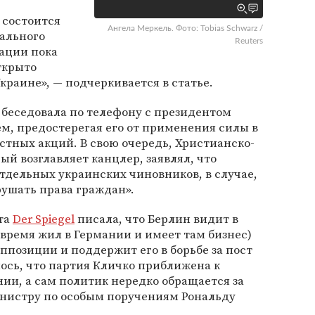
 состоится
Ангела Меркель. Фото: Tobias Schwarz /
иального
Reuters
ации пока
ткрыто
краине», — подчеркивается в статье.
 беседовала по телефону с президентом
м, предостерегая его от применения силы в
тных акций. В свою очередь, Христианско-
ый возглавляет канцлер, заявлял, что
тдельных украинских чиновников, в случае,
рушать права граждан».
ета
Der Spiegel
писала, что Берлин видит в
время жил в Германии и имеет там бизнес)
ппозиции и поддержит его в борьбе за пост
лось, что партия Кличко приближена к
ии, а сам политик нередко обращается за
нистру по особым поручениям Рональду