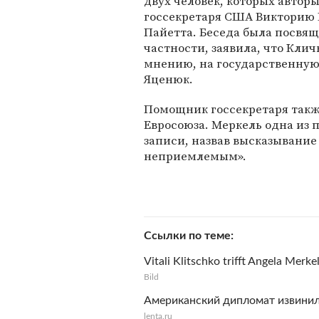
двух человек, которых авто
госсекретаря США Викторию 
Пайетта. Беседа была посвяще
частности, заявила, что Клич
мнению, на государственную
Яценюк.
Помощник госсекретаря также
Евросоюза. Меркель одна из 
записи, назвав высказывание
неприемлемым».
Ссылки по теме
Vitali Klitschko trifft Angela Merkel
Bild
Американский дипломат извинила
lenta.ru