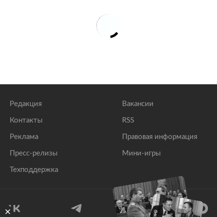
Редакция
Вакансии
Контакты
RSS
Реклама
Правовая информация
Пресс-релизы
Мини-игры
Техподдержка