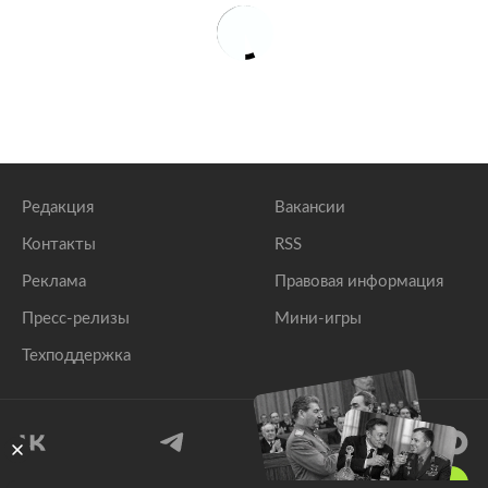
Редакция
Вакансии
Контакты
RSS
Реклама
Правовая информация
Пресс-релизы
Мини-игры
Техподдержка