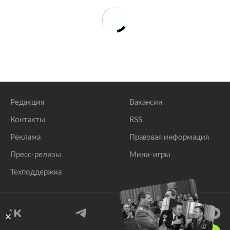
Редакция
Вакансии
Контакты
RSS
Реклама
Правовая информация
Пресс-релизы
Мини-игры
Техподдержка