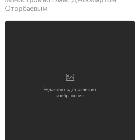
Оторбаевым