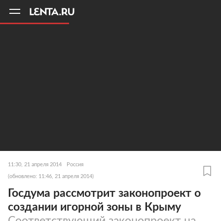
11
A
11:30, 21 апреля 2014
Россия
(обновлено: 11:46, 21 апреля 2014)
Госдума рассмотрит законопроект о
создании игорной зоны в Крыму
Соответствующий законопроект на