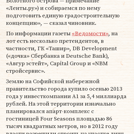
Болотного острова — примечание
«Ленты.ру») и собираемся по нему
подготовить единую градостроительную
концепцию», — сказал чиновник.
По информации газеты
«Ведомости»
, на
лот есть несколько претендентов, в
частности, ГК «Ташир», DB Development
(«дочка» Сбербанка и Deutsche Bank),
«Авгур эстейт», Capital Group и «NBM
стройсервис».
Землю на Софийской набережной
правительство города купило осенью 2013
года у инвесткомпании А1 за 5,4 миллиарда
рублей. На этой территории изначально
планировался апарт-комплекс с
гостиницей Four Seasons площадью 86
тысяч квадратных метров, но в 2012 году
власти разрешили строить на участке лишь