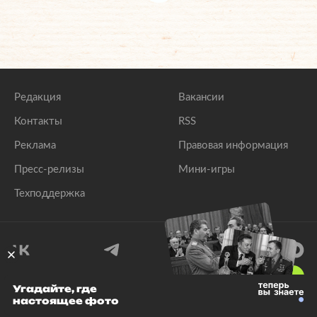
Редакция
Вакансии
Контакты
RSS
Реклама
Правовая информация
Пресс-релизы
Мини-игры
Техподдержка
18
+
Угадайте, где
настоящее фото
© 1999–2026 Все права защищены.
ООО «Лента.Ру»