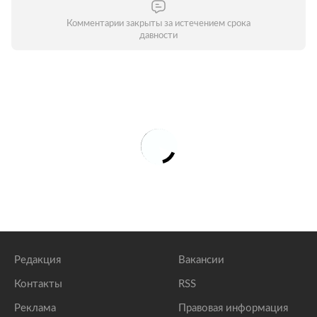
Комментарии закрыты за истечением срока
давности
Редакция
Вакансии
Контакты
RSS
Реклама
Правовая информация