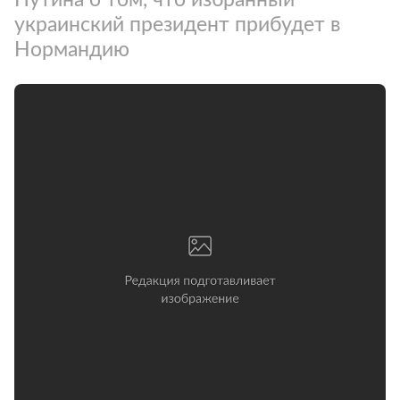
украинский президент прибудет в
Нормандию