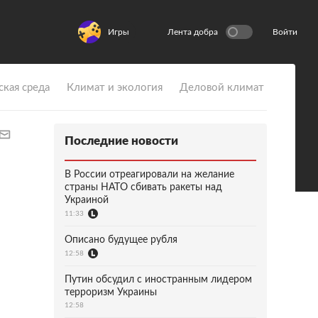
Игры
Лента добра
Войти
ская среда
Климат и экология
Деловой климат
Последние новости
В России отреагировали на желание
страны НАТО сбивать ракеты над
Украиной
11:33
Описано будущее рубля
12:58
Путин обсудил с иностранным лидером
терроризм Украины
12:58