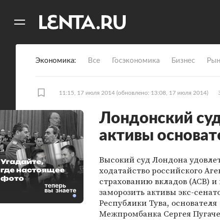
11
A
Экономика
Все
Госэкономика
Бизнес
Рын
11:15, 17 июля 2014
(обновлено: 13:08, 17 июля 2014)
Лондонский суд
активы основа
Высокий суд Лондона удовле
Угадайте,
ходатайство российского Аге
где настоящее
фото
страхованию вкладов (АСВ) и
заморозить активы экс-сенат
Республики Тува, основателя
Межпромбанка Сергея Пугаче