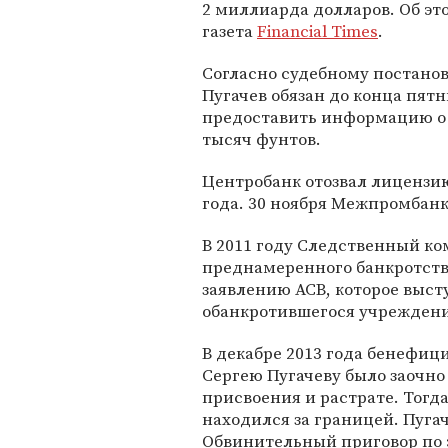
2 миллиарда долларов. Об э
газета
Financial Times
.
Согласно судебному постано
Пугачев обязан до конца пят
предоставить информацию о 
тысяч фунтов.
Центробанк отозвал лицензию
года. 30 ноября Межпромбанк
В 2011 году Следственный ко
преднамеренного банкротств
заявлению АСВ, которое выст
обанкротившегося учреждени
В декабре 2013 года бенефи
Сергею Пугачеву было заочно
присвоения и растрате. Тогда
находился за границей. Пуга
Обвинительный приговор по 