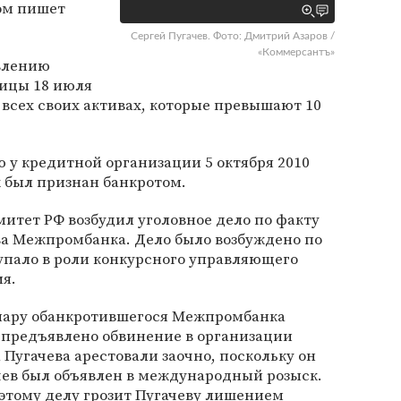
том пишет
Сергей Пугачев. Фото: Дмитрий Азаров /
«Коммерсантъ»
влению
ницы 18 июля
всех своих активах, которые превышают 10
 у кредитной организации 5 октября 2010
 был признан банкротом.
митет РФ возбудил уголовное дело по факту
а Межпромбанка. Дело было возбуждено по
упало в роли конкурсного управляющего
я.
циару обанкротившегося Межпромбанка
 предъявлено обвинение в организации
 Пугачева арестовали заочно, поскольку он
чев был объявлен в международный розыск.
этому делу грозит Пугачеву лишением