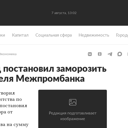
7 августа, 13:02
ки
Капитал
Социальная сфера
Недвижимость
Город
Экономика
 постановил заморозить
теля Межпромбанка
творил
нтства по
 постановил
ора от
ва на сумму