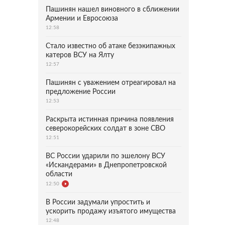
Пашинян нашел виновного в сближении
Армении и Евросоюза
12:58
Стало известно об атаке безэкипажных
катеров ВСУ на Ялту
12:57
Пашинян с уважением отреагировал на
предложение России
12:53
Раскрыта истинная причина появления
северокорейских солдат в зоне СВО
12:51
ВС России ударили по эшелону ВСУ
«Искандерами» в Днепропетровской
области
12:50
В России задумали упростить и
ускорить продажу изъятого имущества
12:48