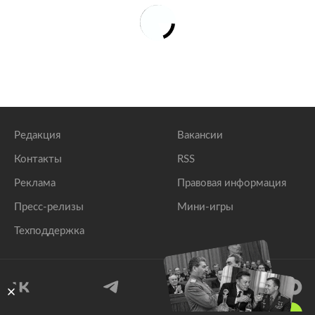
Редакция
Вакансии
Контакты
RSS
Реклама
Правовая информация
Пресс-релизы
Мини-игры
Техподдержка