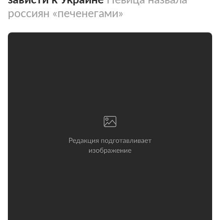
россиян «печенегами»