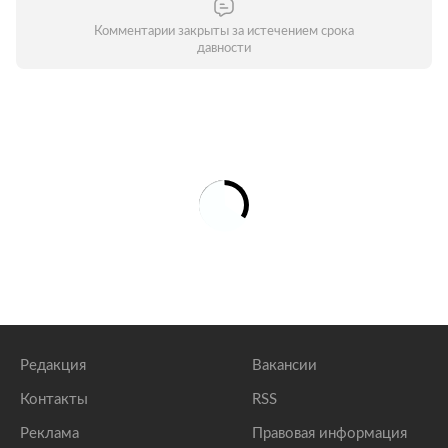
Комментарии закрыты за истечением срока
давности
Редакция
Вакансии
Контакты
RSS
Реклама
Правовая информация