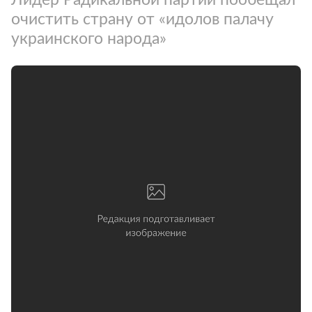
очистить страну от «идолов палачу
украинского народа»