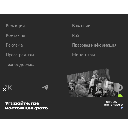
Редакция
Вакансии
Контакты
RSS
Реклама
Правовая информация
Пресс-релизы
Мини-игры
Техподдержка
18
+
Угадайте, где
настоящее фото
© 1999–2026 Все права защищены.
ООО «Лента.Ру»
Лента добра