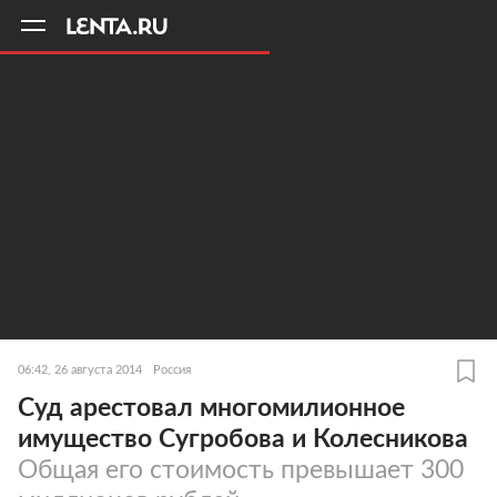
11
A
06:42, 26 августа 2014
Россия
Суд арестовал многомилионное
имущество Сугробова и Колесникова
Общая его стоимость превышает 300