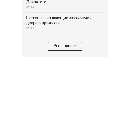
Драпатого
07:28
Названы вызывающие «взрывную»
диарею продукты
07:18
Все новости