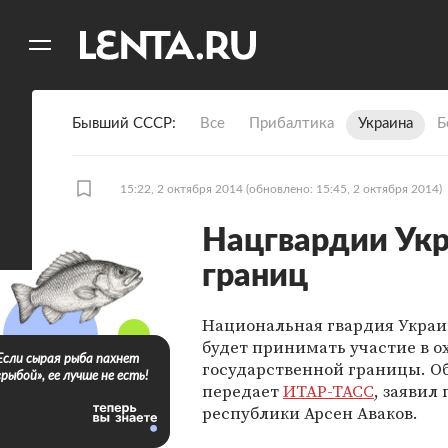
11
A
Бывший СССР
Все
Прибалтика
Украина
Б
15:22, 2 октября 2014
(обновлено: 15:45, 2 октября 2014)
Нацгвардии Укр
границ
Национальная гвардия Украи
будет принимать участие в о
Если сырая рыба пахнет
государственной границы. Об
«рыбой», ее лучше не есть!
передает
ИТАР-ТАСС
, заявил
республики Арсен Аваков.