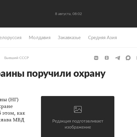
8 августа, 08:02
елоруссия
Молдавия
Закавказье
Средняя Азия
Бывший СССР
аины поручили охрану
ны (НГ)
хране
 этом, как
 глава МВД