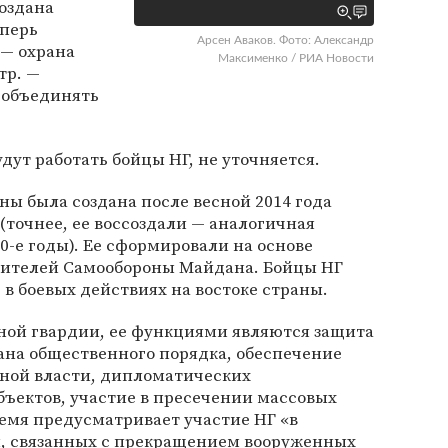
оздана
еперь
Арсен Аваков. Фото: Александр
— охрана
Максименко / РИА Новости
тр. —
 объединять
дут работать бойцы НГ, не уточняется.
ы была создана после весной 2014 года
(точнее, ее воссоздали — аналогичная
0-е годы). Ее сформировали на основе
вителей Самообороны Майдана. Бойцы НГ
в боевых действиях на востоке страны.
ой гвардии, ее функциями являются защита
ана общественного порядка, обеспечение
нной власти, дипломатических
бъектов, участие в пресечении массовых
ремя предусматривает участие НГ «в
, связанных с прекращением вооруженных