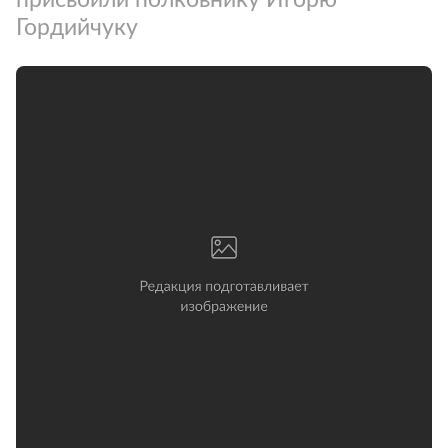
Гордийчуку