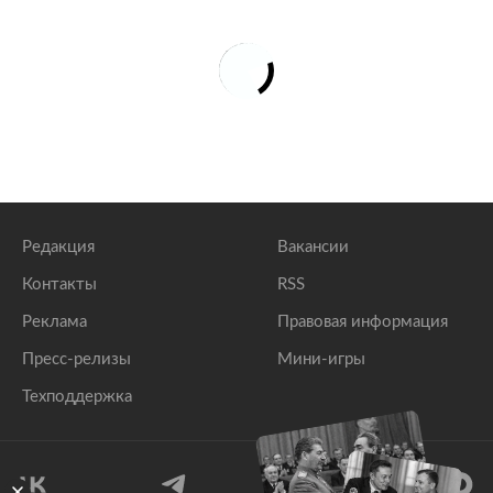
Редакция
Вакансии
Контакты
RSS
Реклама
Правовая информация
Пресс-релизы
Мини-игры
Техподдержка