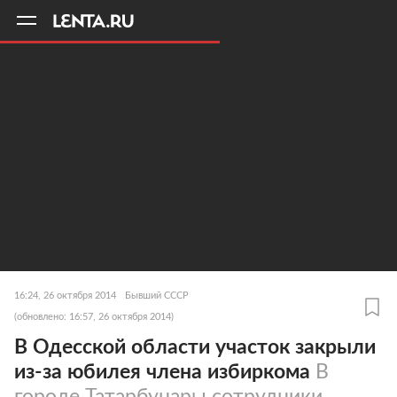
11
A
16:24, 26 октября 2014
Бывший СССР
(обновлено: 16:57, 26 октября 2014)
В Одесской области участок закрыли
из-за юбилея члена избиркома
В
городе Татарбунары сотрудники