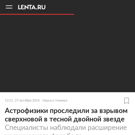
11
A
13:51, 27 октября 2014
Наука и техника
Астрофизики проследили за взрывом
сверхновой в тесной двойной звезде
Специалисты наблюдали расширение