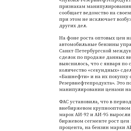
признакам манипулирования 
сообщает ведомство на свое
при этом не исключает возб
других дел.
На фоне роста оптовых цен н
автомобильные бензины упра
Санкт-Петербургской междун
сделок по продаже данных ви
выяснилось, что с января по 
количество «секундных» сде
«Башнефти» и на их покупку 
Резервнефтепродукта». Это п
манипулировании ценами на 
ФАС установила, что в период
внебиржевом крупнооптовом
марок АИ-92 и АИ-95 выросли
биржевом сегменте рост цен 
процента, на бензин марки АИ