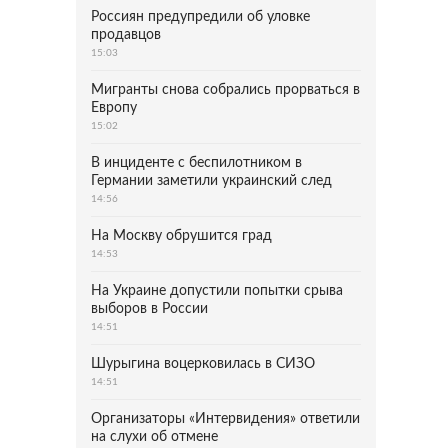
Россиян предупредили об уловке
продавцов
15:03
Мигранты снова собрались прорваться в
Европу
15:02
В инциденте с беспилотником в
Германии заметили украинский след
14:56
На Москву обрушится град
14:53
На Украине допустили попытки срыва
выборов в России
14:51
Шурыгина воцерковилась в СИЗО
14:51
Организаторы «Интервидения» ответили
на слухи об отмене