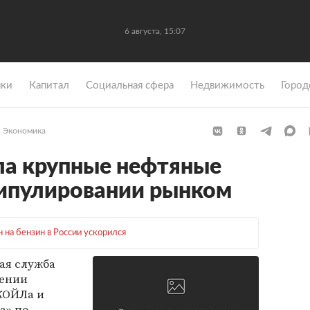
6 августа, 15:07
ки
Капитал
Социальная сфера
Недвижимость
Город
Экономика
ла крупные нефтяные
нипулировании рынком
н на бензин в России ускорился
ая служба
шении
КОЙЛа и
а» по