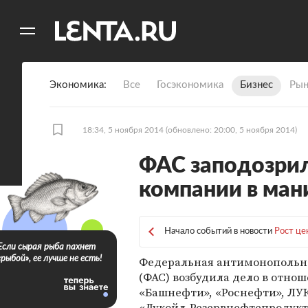
11
A
Экономика
Все
Госэкономика
Бизнес
Рын
18:34, 5 ноября 2014
(обновлено: 20:00, 5 ноября 2014)
ФАС заподозри
компании в ма
Начало событий в новости
Рост це
Если сырая рыба пахнет
Федеральная антимонопольн
«рыбой», ее лучше не есть!
(ФАС) возбудила дело в отно
«Башнефти», «Роснефти», ЛУ
«Лукойл-Резервнефтепродукт