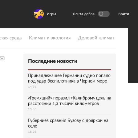
Игры
Лента добра
Войти
ская среда
Климат и экология
Деловой климат
Последние новости
Принадлежащее Германии судно попало
под удар беспилотника в Черном море
14:39
«Гремящий» поразил «Калибром» цель на
расстоянии 1,3 тысячи километров
15:05
Губерниев сравнил Бузову с дояркой на
селе
15:03