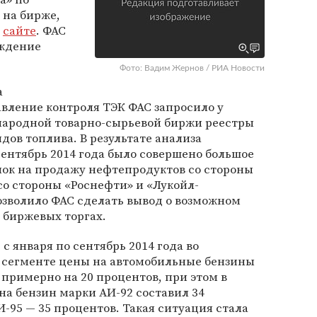
на бирже,
м
сайте
. ФАС
уждение
Фото: Вадим Жернов / РИА Новости
а
вление контроля ТЭК ФАС запросило у
ародной товарно-сырьевой биржи реестры
дов топлива. В результате анализа
сентябрь 2014 года было совершено большое
лок на продажу нефтепродуктов со стороны
со стороны «Роснефти» и «Лукойл-
озволило ФАС сделать вывод о возможном
биржевых торгах.
 с января по сентябрь 2014 года во
 сегменте цены на автомобильные бензины
 примерно на 20 процентов, при этом в
на бензин марки АИ-92 составил 34
-95 — 35 процентов. Такая ситуация стала