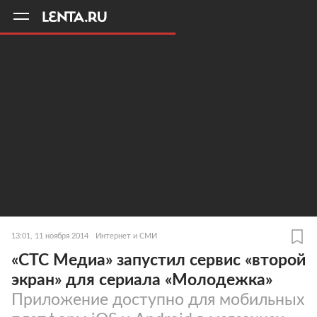
11
A
13:01, 11 ноября 2014
Интернет и СМИ
«СТС Медиа» запустил сервис «второй
экран» для сериала «Молодежка»
Приложение доступно для мобильных