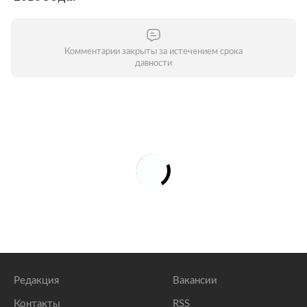
Комментарии закрыты за истечением срока
давности
Редакция
Вакансии
Контакты
RSS