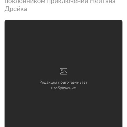
поклонником приключений Нейтана
Дрейка