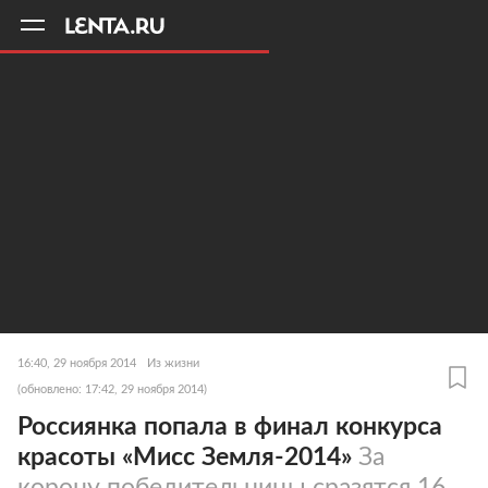
11
A
16:40, 29 ноября 2014
Из жизни
(обновлено: 17:42, 29 ноября 2014)
Россиянка попала в финал конкурса
красоты «Мисс Земля-2014»
За
корону победительницы сразятся 16